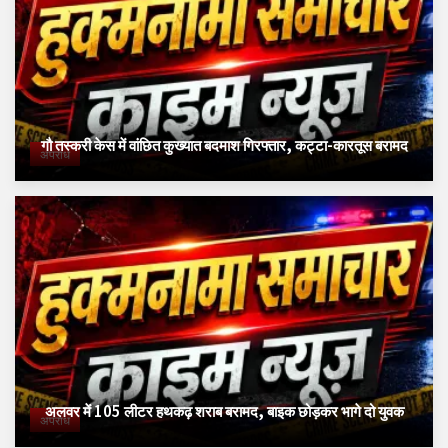
गौ तस्करी केस में वांछित कुख्यात बदमाश गिरफ्तार, कट्टा-कारतूस बरामद
अपराध
अलवर में 105 लीटर हथकढ़ शराब बरामद, बाइक छोड़कर भागे दो युवक
अपराध