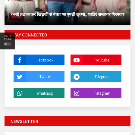
रस्सी लटका कर खिड़की से बेचता था एमडी ड्रग्स, शातिर सप्लायर गिरफ्तार
अपराध
STAY CONNECTED
DARK
MODE
Facebook
Youtube
Twitter
Telegram
Whatsapp
instagram
NEWSLETTER