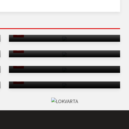
जूनियर एशिया कप के लिए टीम इंडिया तैयार, शिलेइमा को कमान
खेल
कलाई ने फिर रोका अल्काराज का रास्ता, सिनसिनाटी ओपन से हटे
खेल
शफीक का शतक, बाबर की फिफ्टी से पाकिस्तान मजबूत, विंडीज पर
बढ़त की तैयारी
खेल
LSG की कप्तानी पर मारक्रम का बड़ा बयान, बोले- जो भी बनेगा,
बेहतरीन करेगा
खेल