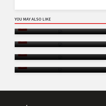
YOU MAY ALSO LIKE
श्रीलंका के खिलाफ अजेय टीम इंडिया, अब बुमराह के बिना चुनौती
खेल
स्टोक्स का बड़ा प्लान, बोले- एक दिन इंग्लैंड का कोच बनना है
खेल
यूएई में हो सकता है महिला एशिया कप, 28 अगस्त से टूर्नामेंट की
संभावना
खेल
बुमराह बाहर, आकिब नबी को पहली बार मिला टीम इंडिया का टेस्ट
टिकट
खेल