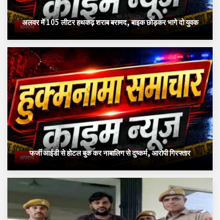
अलवर में 105 लीटर हथकढ़ शराब बरामद, बाइक छोड़कर भागे दो युवक
अपराध
फर्जी आईडी से होटल बुक कर नाबालिग से दुष्कर्म, आरोपी गिरफ्तार
अपराध