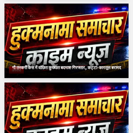
गौ तस्करी केस में वांछित कुख्यात बदमाश गिरफ्तार, कट्टा-कारतूस बरामद
अपराध