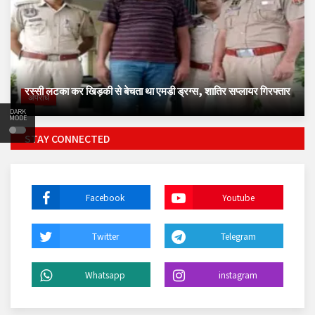
रस्सी लटका कर खिड़की से बेचता था एमडी ड्रग्स, शातिर सप्लायर गिरफ्तार
अपराध
DARK
MODE
STAY CONNECTED
Facebook
Youtube
Twitter
Telegram
Whatsapp
instagram