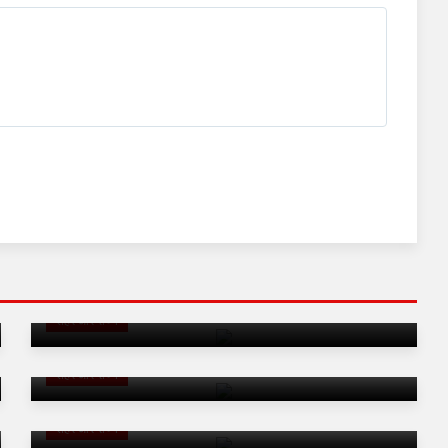
आईजीएनपी क्षेत्र के क्रॉपिंग पैटर्न एवं जल उपयोग की समीक्षा: इंदिरा
गांधी नहर परियोजना क्षेत्र में जल उत्पादकता बढ़ाने के लिए बनेगी
समेकित कार्ययोजना - मुख्य सचिव
शहर और राज्य
आगामीनगरीय निकाय एवं पंचायती राज संस्थाओं के चुनावों की तैयारियों
की राज्य निर्वाचनआयुक्त ने की समीक्षा
शहर और राज्य
बजट घोषणाओं को समयबद्ध एवं प्रभावी रूप से धरातल पर उतारना
सरकार की सर्वोच्च प्राथमिकता : कृषि आयुक्त
शहर और राज्य
पाली जिले के सुमेरपुर विधानसभा क्षेत्र में बनेंगी दस मिसिंग लिंक और