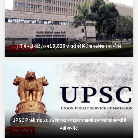
IIT में बढ़ीं सीटें, अब 18,826 छात्रों को मिलेगा एडमिशन का मौका
EDUCATION
UPSC Prelims 2026 रिजल्ट का इंतजार खत्म! इस हफ्ते आ सकती है
बड़ी अपडेट
EDUCATION