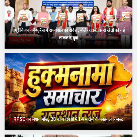
एग्रीविजन कॉन्फ्रेंस में राज्यपाल का संदेश, बोले- तकनीक से खेती को नई
ताकत दें युवा
शहर और राज्य
RPSC का मिशन मोड, 28 कार्य दिवसों में 14 भर्तियों के फाइनल रिजल्ट
शहर और राज्य