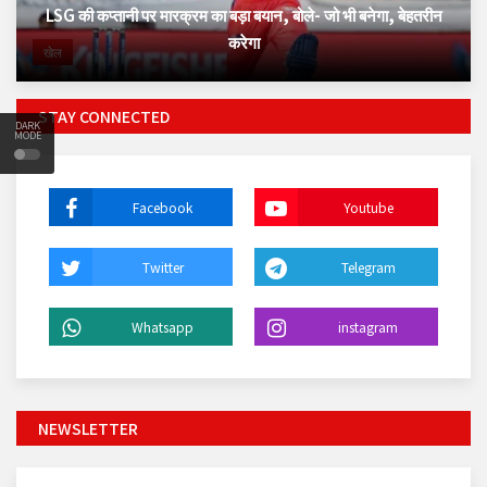
LSG की कप्तानी पर मारक्रम का बड़ा बयान, बोले- जो भी बनेगा, बेहतरीन
करेगा
खेल
STAY CONNECTED
DARK
MODE
Facebook
Youtube
Twitter
Telegram
Whatsapp
instagram
NEWSLETTER