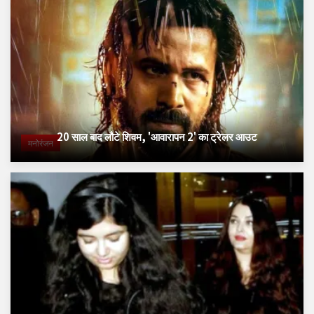
20 साल बाद लौटे शिवम, 'आवारापन 2' का ट्रेलर आउट
मनोरंजन