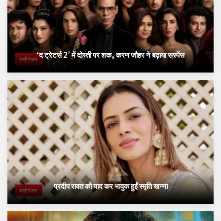
‘द ट्रेटर्स 2’ में दोस्ती पर शक, करण जौहर ने बढ़ाया सस्पेंस
मनोरंजन
प्रदीप रावत को याद कर भावुक हुईं स्मृति खन्ना
मनोरंजन