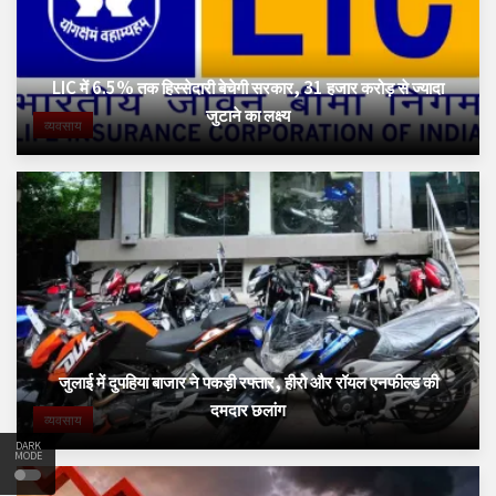
LIC में 6.5% तक हिस्सेदारी बेचेगी सरकार, 31 हजार करोड़ से ज्यादा
जुटाने का लक्ष्य
व्यवसाय
जुलाई में दुपहिया बाजार ने पकड़ी रफ्तार, हीरो और रॉयल एनफील्ड की
दमदार छलांग
व्यवसाय
DARK
MODE