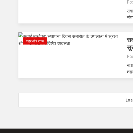
Po
सवाई
संच
सव
शहर और राज्य
सु
Po
सवा
शहर
Loa