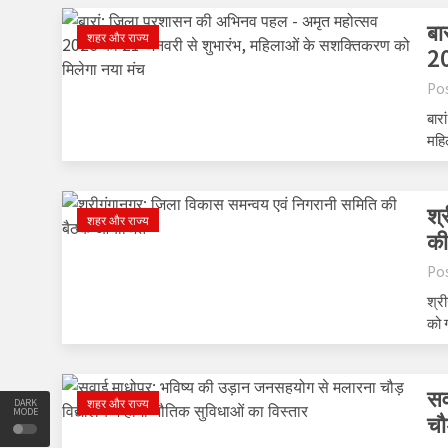
बा
शहर और राज्य
20
Po
बार
महि
श्
शहर और राज्य
की
Po
श्र
को 
सव
शहर और राज्य
DARK
MODE
चौ