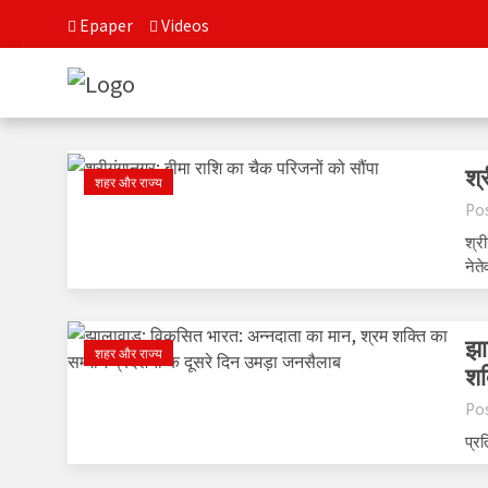
Epaper
Videos
श्
शहर और राज्य
Po
श्र
नेते
झा
शहर और राज्य
शक
Po
प्रत