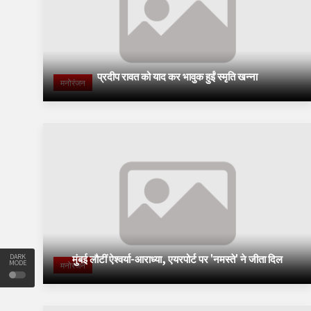
प्रदीप रावत को याद कर भावुक हुईं स्मृति खन्ना
मनोरंजन
मुंबई लौटीं ऐश्वर्या-आराध्या, एयरपोर्ट पर 'नमस्ते' ने जीता दिल
DARK
MODE
मनोरंजन