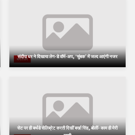
संदीपा धर ने दिखाया लेग-डे वॉर्म-अप, ‘चुंबक’ में जल्द आएंगी नजर
मनोरंजन
सेट पर ही बर्थडे सेलिब्रेट करती दिखीं बर्खा सिंह, बोलीं- काम ही मेरी