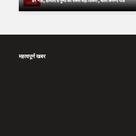
'डर नहीं, हौसला है पुष्पा की सबसे बड़ी ताकत', बोलीं करुणा पांडे
मनोरंजन
महत्वपूर्ण खबर