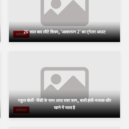
20 साल बाद लौटे शिवम, 'आवारापन 2' का ट्रेलर आउट
मनोरंजन
रकुल बोलीं- जैकी के साथ आधा वक्त काम, बाकी हंसी-मजाक और
खाने में जाता है
मनोरंजन