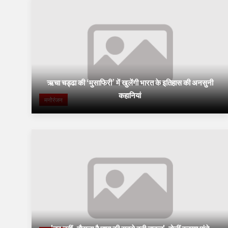
ऋचा चड्ढा की ‘मुसाफिरी’ में खुलेंगी भारत के इतिहास की अनसुनी
कहानियां
मनोरंजन