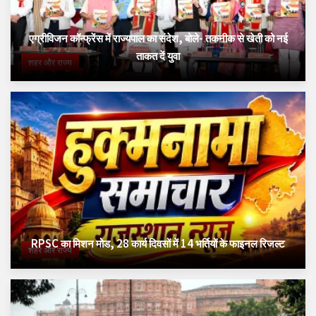
एग्रीविजन कॉन्फ्रेंस में राज्यपाल का संदेश, बोले- तकनीक से खेती को नई
ताकत दें युवा
शहर और राज्य
RPSC का मिशन मोड, 28 कार्य दिवसों में 14 भर्तियों के फाइनल रिजल्ट
शहर और राज्य