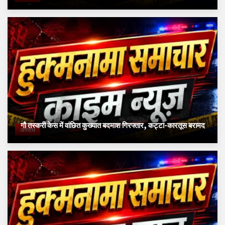
गौ तस्करी केस में वांछित कुख्यात बदमाश गिरफ्तार, कट्टा-कारतूस बरामद
अपराध