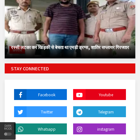
रस्सी लटका कर खिड़की से बेचता था एमडी ड्रग्स, शातिर सप्लायर गिरफ्तार
अपराध
STAY CONNECTED
Facebook
Youtube
Twitter
Telegram
DARK
Whatsapp
instagram
MODE