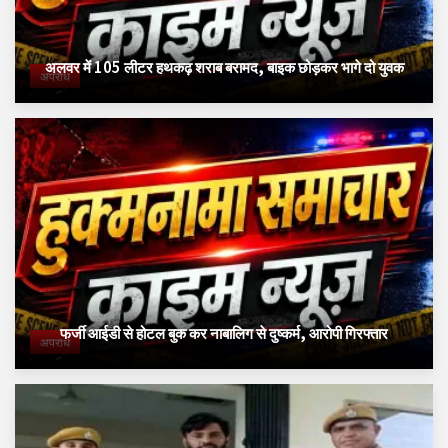
अलवर में 105 लीटर हथकढ़ शराब बरामद, बाइक छोड़कर भागे दो युवक
अपराध
फर्जी आईडी से होटल बुक कर नाबालिग से दुष्कर्म, आरोपी गिरफ्तार
अपराध